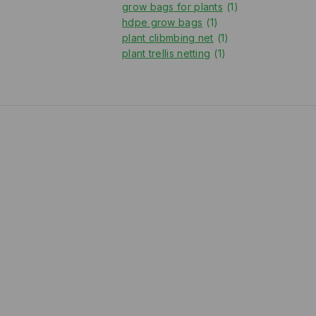
grow bags for plants
(1)
hdpe grow bags
(1)
plant clibmbing net
(1)
plant trellis netting
(1)