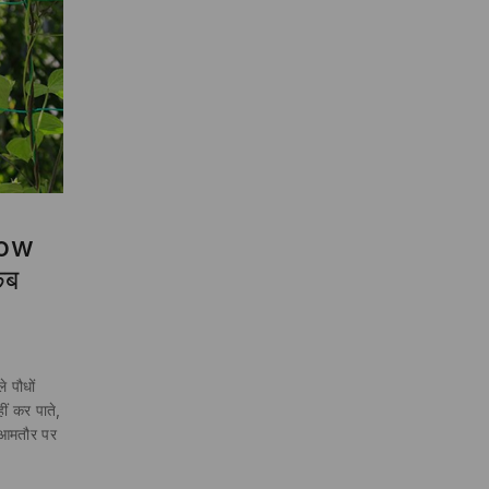
How
कब
 पौधों
ीं कर पाते,
। आमतौर पर